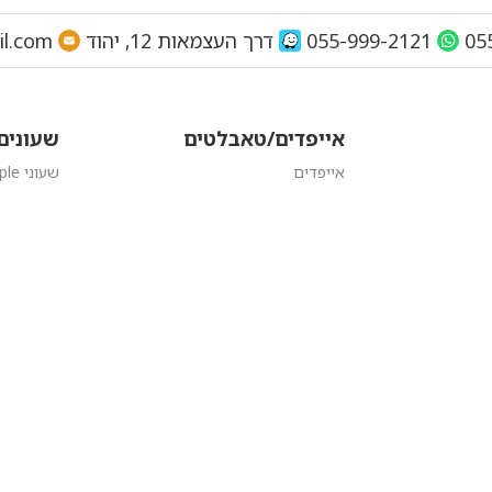
05
055-999-2121
דרך העצמאות 12, יהוד
il.com
אייפדים/טאבלטים
שעונים
אייפדים
שעוני Apple
טאבלטים
שעוני SUUNTO
שואבי אב
מצלמות אקסטרים
מציאות
PlayStation
אביזרי
מחשבים ניידים
ה
אביזרים נ
אוזניות