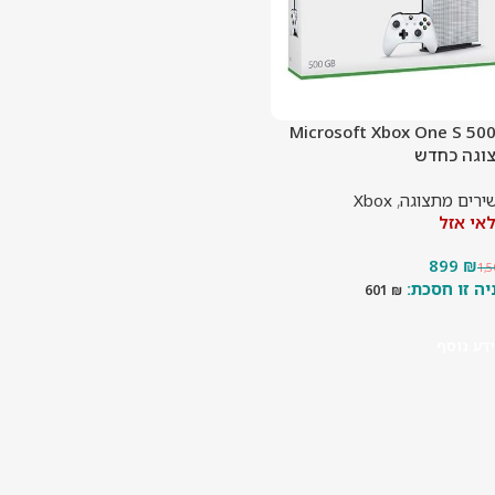
Microsoft Xbox One S 50
וגה כחדש
ירים מתצוגה
,
Xbox
אי אזל
899
₪
1,
601
₪
דע נוסף