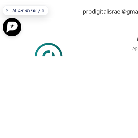
prodigitalisrael@gma
ק
 מדומה
מכשירים | אביזרים | גאדג'טים
ם
עקבו אחרינו
לווים
בלוג