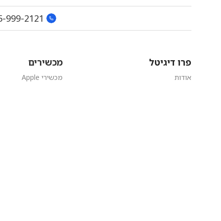
5-999-2121
פרו דיגיטל
מכשירים
אודות
מכשירי Apple
הוראת קבע
מכשירי Samsung
טבלת אחוזי אשראי
מכשירי LG
תקנון אתר
מכשירי Oneplus
מדיניות פרטיות
מכשירי Xiaomi
הצהרת נגישות
מכשירים מתצוג
שירות ותמיכה
מחלקה עסקית