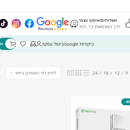
משלוחים/איסוף עצמי
דרך העצמאות 12, יהוד
ביקורות Google
ביטול עסקה
₪
מציגים את כל ⁦3⁩ התוצאות
24
18
12
9
-4