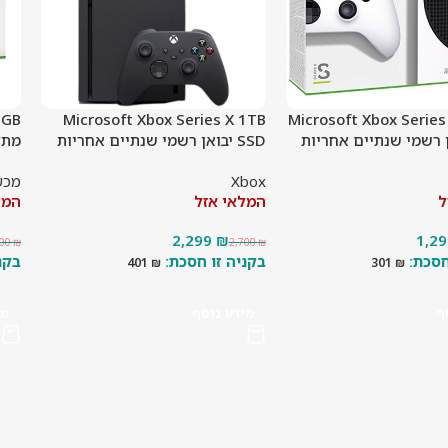
0GB
Microsoft Xbox Series X 1TB
Microsoft Xbox Serie
SSD יבואן רשמי שנתיים אחריות
מתצ
Xbox
מכש
ל
המלאי אזל
המל
2,299
₪
1,2
500
₪
2,700
₪
401
₪
301
₪
ף
מידע נוסף
מי